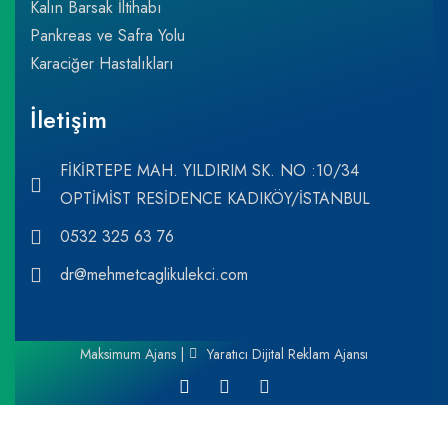
Kalın Barsak İltihabı
Pankreas ve Safra Yolu
Karaciğer Hastalıkları
İletişim
FİKİRTEPE MAH. YILDIRIM SK. NO :10/34
OPTİMİST RESİDENCE KADIKÖY/İSTANBUL
0532 325 63 76
dr@mehmetcaglikulekci.com
Maksimum Ajans |
Yaratıcı Dijital Reklam Ajansı