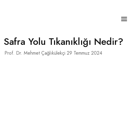
Safra Yolu Tıkanıklığı Nedir?
ANASAYFA
Prof. Dr. Mehmet Çağlıkülekçi
29 Temmuz 2024
ÖZGEÇMIŞ
KANSERLER
HASTALIKLAR
BLOG
İLETIŞIM
TÜRKÇE
English