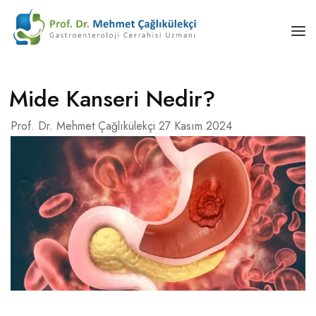
ANASAYFA
Mide Kanseri Nedir?
ÖZGEÇMIŞ
Prof. Dr. Mehmet Çağlıkülekçi
27 Kasım 2024
KANSERLER
HASTALIKLAR
BLOG
İLETIŞIM
TÜRKÇE
English