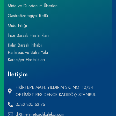
Mide ve Duodenum Ülserleri
Gastroözefagiyal Reflü
Mide Fıtığı
İnce Barsak Hastalıkları
Kalın Barsak İltihabı
Pankreas ve Safra Yolu
Karaciğer Hastalıkları
İletişim
FİKİRTEPE MAH. YILDIRIM SK. NO :10/34
OPTİMİST RESİDENCE KADIKÖY/İSTANBUL
0532 325 63 76
dr@mehmetcaglikulekci.com