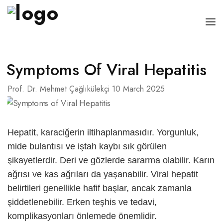
HOME PAGE
Symptoms Of Viral Hepatitis
RESUME
Prof. Dr. Mehmet Çağlıkülekçi
10 March 2025
CANCERS
DISEASES
Hepatit, karaciğerin iltihaplanmasıdır. Yorgunluk,
BLOG
mide bulantısı ve iştah kaybı sık görülen
şikayetlerdir. Deri ve gözlerde sararma olabilir. Karın
CONTACT
ağrısı ve kas ağrıları da yaşanabilir.
Viral hepatit
ENGLISH
belirtileri
genellikle hafif başlar, ancak zamanla
şiddetlenebilir. Erken teşhis ve tedavi,
Türkçe
komplikasyonları önlemede önemlidir.