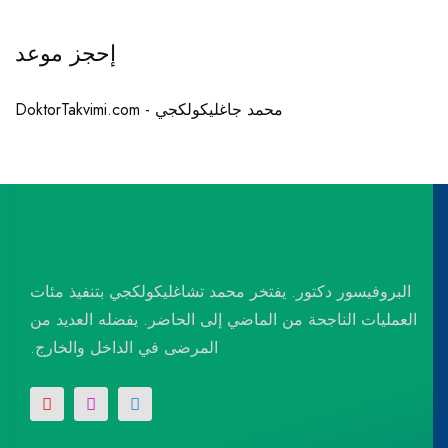
إحجز موعد
محمد جاغليكولكجي - DoktorTakvimi.com
البروفيسور دكتور. يفتخر محمد تشاغليكولكجي بتنفيذ مئات
العمليات الناجحة من الماضي إلى الحاضر. يفضله العديد من
المرضى في الداخل والخارج.