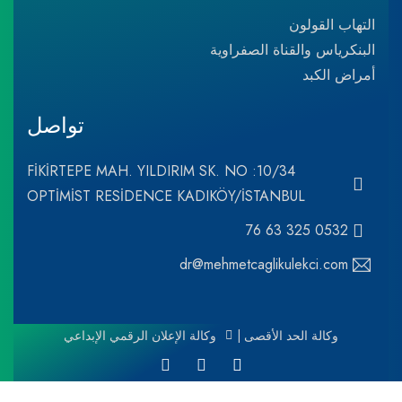
التهاب القولون
البنكرياس والقناة الصفراوية
أمراض الكبد
تواصل
FİKİRTEPE MAH. YILDIRIM SK. NO :10/34
OPTİMİST RESİDENCE KADIKÖY/İSTANBUL
0532 325 63 76
dr@mehmetcaglikulekci.com
وكالة الحد الأقصى |
وكالة الإعلان الرقمي الإبداعي