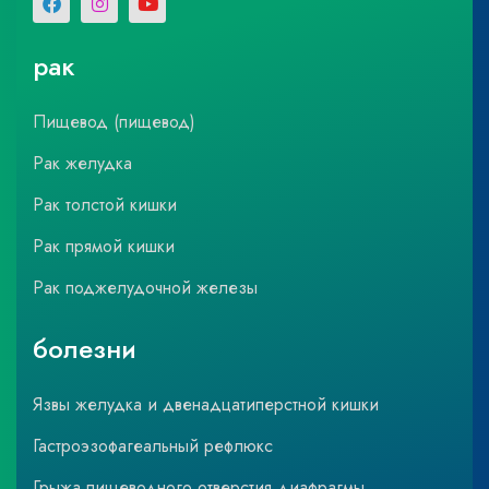
рак
Пищевод (пищевод)
Рак желудка
Рак толстой кишки
Рак прямой кишки
Рак поджелудочной железы
болезни
Язвы желудка и двенадцатиперстной кишки
Гастроэзофагеальный рефлюкс
Грыжа пищеводного отверстия диафрагмы