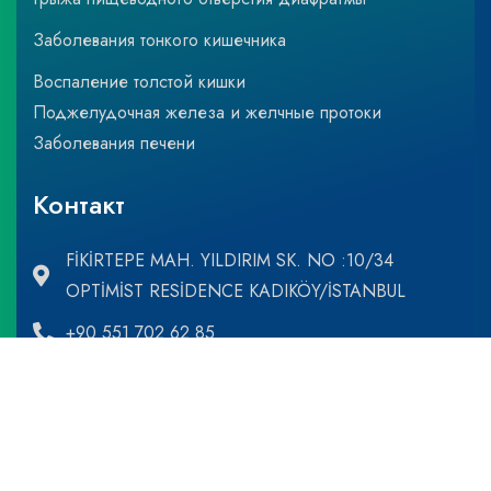
Заболевания тонкого кишечника
Воспаление толстой кишки
Поджелудочная железа и желчные протоки
Заболевания печени
Контакт
FİKİRTEPE MAH. YILDIRIM SK. NO :10/34
OPTİMİST RESİDENCE KADIKÖY/İSTANBUL
+90 551 702 62 85
dr@mehmetcaglikulekci.com
Агентство Максимум |
Креативное агентство цифровой рекламы