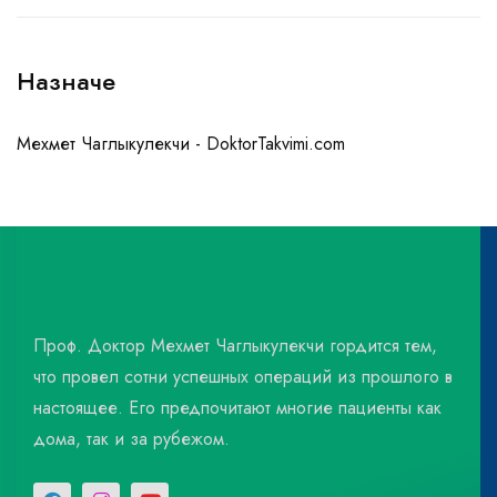
Назначе
Мехмет Чаглыкулекчи - DoktorTakvimi.com
Проф. Доктор Мехмет Чаглыкулекчи гордится тем,
что провел сотни успешных операций из прошлого в
настоящее. Его предпочитают многие пациенты как
дома, так и за рубежом.