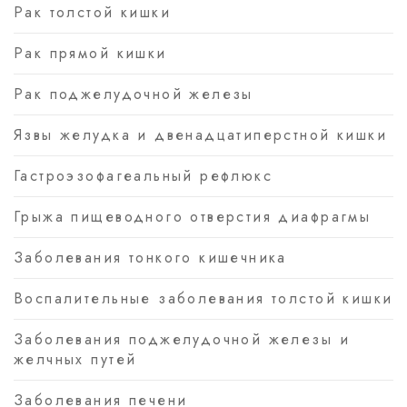
Рак толстой кишки
Рак прямой кишки
Рак поджелудочной железы
Язвы желудка и двенадцатиперстной кишки
Гастроэзофагеальный рефлюкс
Грыжа пищеводного отверстия диафрагмы
Заболевания тонкого кишечника
Воспалительные заболевания толстой кишки
Заболевания поджелудочной железы и
желчных путей
Заболевания печени