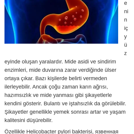
e
ni
n
iç
y
ü
z
eyinde oluşan yaralardır. Mide asidi ve sindirim
enzimleri, mide duvarına zarar verdiğinde ülser
ortaya çıkar. Bazı kişilerde belirti vermeden
ilerleyebilir. Ancak çoğu zaman karın ağrısı,
hazımsızlık ve mide yanması gibi şikayetlerle
kendini gösterir. Bulantı ve iştahsızlık da görülebilir.
Şikayetler genellikle yemek sonrası artar ve yaşam
kalitesini düşürebilir.
Özellikle Helicobacter pylori bakterisi,
язвенная