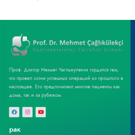
Проф. Доктор Мехмет Чаглыкулекчи гордится тем,
что провел сотни успешных операций из прошлого в
настоящее. Его предпочитают многие пациенты как
дома, так и за рубежом.
рак