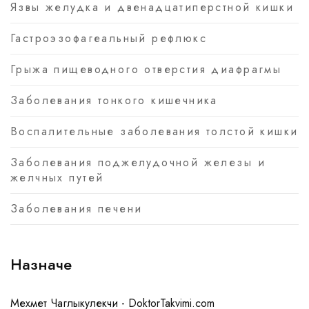
Язвы желудка и двенадцатиперстной кишки
Гастроэзофагеальный рефлюкс
Грыжа пищеводного отверстия диафрагмы
Заболевания тонкого кишечника
Воспалительные заболевания толстой кишки
Заболевания поджелудочной железы и
желчных путей
Заболевания печени
Назначе
Мехмет Чаглыкулекчи - DoktorTakvimi.com