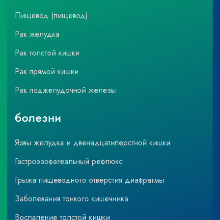
Пищевод (пищевод)
Рак желудка
Рак толстой кишки
Рак прямой кишки
Рак поджелудочной железы
болезни
Язвы желудка и двенадцатиперстной кишки
Гастроэзофагеальный рефлюкс
Грыжа пищеводного отверстия диафрагмы
Заболевания тонкого кишечника
Воспаление толстой кишки