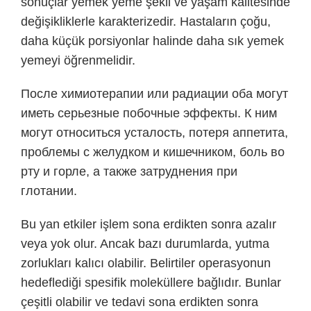
sonuçlar yemek yeme şekli ve yaşam kalitesinde
değişikliklerle karakterizedir. Hastaların çoğu,
daha küçük porsiyonlar halinde daha sık yemek
yemeyi öğrenmelidir.
После химиотерапии или радиации оба могут
иметь серьезные побочные эффекты. К ним
могут относиться усталость, потеря аппетита,
проблемы с желудком и кишечником, боль во
рту и горле, а также затруднения при
глотании.
Bu yan etkiler işlem sona erdikten sonra azalır
veya yok olur. Ancak bazı durumlarda, yutma
zorlukları kalıcı olabilir. Belirtiler operasyonun
hedeflediği spesifik moleküllere bağlıdır. Bunlar
çeşitli olabilir ve tedavi sona erdikten sonra