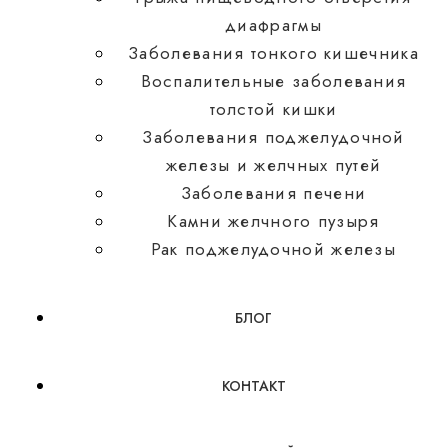
диафрагмы
Заболевания тонкого кишечника
Воспалительные заболевания
толстой кишки
Заболевания поджелудочной
железы и желчных путей
Заболевания печени
Камни желчного пузыря
Рак поджелудочной железы
БЛОГ
КОНТАКТ