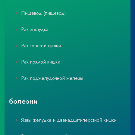
Пищевод (пищевод)
Рак желудка
Рак толстой кишки
Рак прямой кишки
Рак поджелудочной железы
болезни
Язвы желудка и двенадцатиперстной кишки