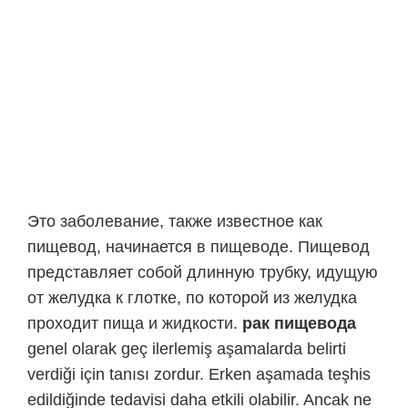
Это заболевание, также известное как
пищевод, начинается в пищеводе. Пищевод
представляет собой длинную трубку, идущую
от желудка к глотке, по которой из желудка
проходит пища и жидкости.
рак пищевода
genel olarak geç ilerlemiş aşamalarda belirti
verdiği için tanısı zordur. Erken aşamada teşhis
edildiğinde tedavisi daha etkili olabilir. Ancak ne