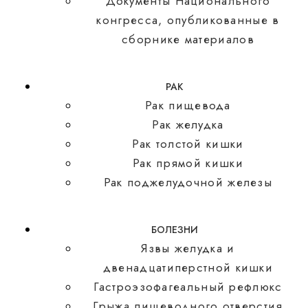
Документы Национального
конгресса, опубликованные в
сборнике материалов
РАК
Рак пищевода
Рак желудка
Рак толстой кишки
Рак прямой кишки
Рак поджелудочной железы
БОЛЕЗНИ
Язвы желудка и
двенадцатиперстной кишки
Гастроэзофагеальный рефлюкс
Грыжа пищеводного отверстия