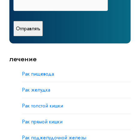
лечение
Рак пищевода
Рак желудка
Рак толстой кишки
Рак прямой кишки
Рак поджелудочной железы