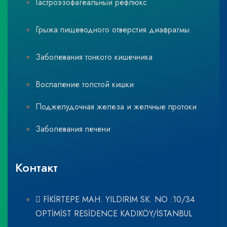
Гастроэзофагеальный рефлюкс
Грыжа пищеводного отверстия диафрагмы
Заболевания тонкого кишечника
Воспаление толстой кишки
Поджелудочная железа и желчные протоки
Заболевания печени
Контакт
FİKİRTEPE MAH. YILDIRIM SK. NO :10/34
OPTİMİST RESİDENCE KADIKÖY/İSTANBUL