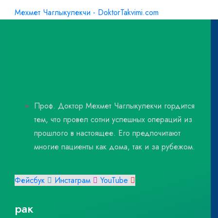
Мехмет Чаглыкулекчи - DoktorTakvimi.com
Проф. Доктор Мехмет Чаглыкулекчи гордится
тем, что провел сотни успешных операций из
прошлого в настоящее. Его предпочитают
многие пациенты как дома, так и за рубежом.
Фейсбук
Инстаграм
YouTube
рак