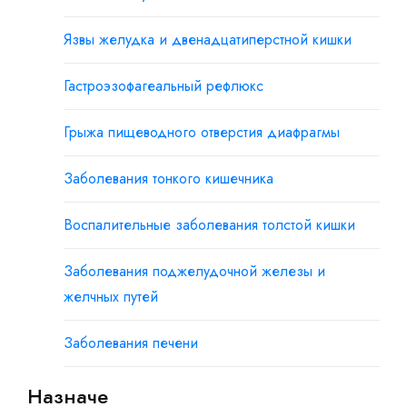
Язвы желудка и двенадцатиперстной кишки
Гастроэзофагеальный рефлюкс
Грыжа пищеводного отверстия диафрагмы
Заболевания тонкого кишечника
Воспалительные заболевания толстой кишки
Заболевания поджелудочной железы и
желчных путей
Заболевания печени
Назначе