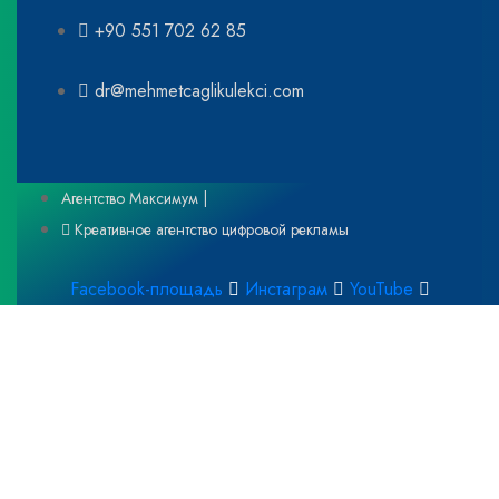
+90 551 702 62 85
dr@mehmetcaglikulekci.com
Агентство Максимум |
Креативное агентство цифровой рекламы
Facebook-площадь
Инстаграм
YouTube