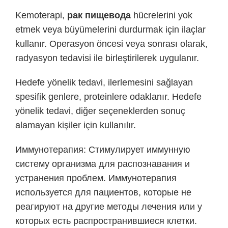
Kemoterapi,
рак пищевода
hücrelerini yok
etmek veya büyümelerini durdurmak için ilaçlar
kullanır. Operasyon öncesi veya sonrası olarak,
radyasyon tedavisi ile birleştirilerek uygulanır.
Hedefe yönelik tedavi, ilerlemesini sağlayan
spesifik genlere, proteinlere odaklanır. Hedefe
yönelik tedavi, diğer seçeneklerden sonuç
alamayan kişiler için kullanılır.
Иммунотерапия: Стимулирует иммунную
систему организма для распознавания и
устранения проблем. Иммунотерапия
используется для пациентов, которые не
реагируют на другие методы лечения или у
которых есть распространившиеся клетки.