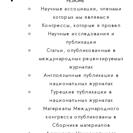
РЕЗЮМЕ
Научные ассоциации, членами
которых мы являемся
Конгрессы, которые я провел
Научные исследования и
публикации
Статьи, опубликованные в
международных рецензируемых
журналах
Англоязычные публикации в
национальных журналах
Турецкие публикации в
национальных журналах
Материалы Международного
конгресса опубликованы в
Сборнике материалов