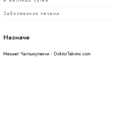
и желчных путей
Заболевания печени
Назначе
Мехмет Чаглыкулекчи - DoktorTakvimi.com