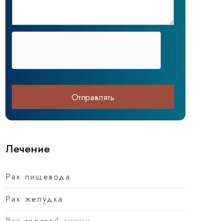
Лечение
Рак пищевода
Рак желудка