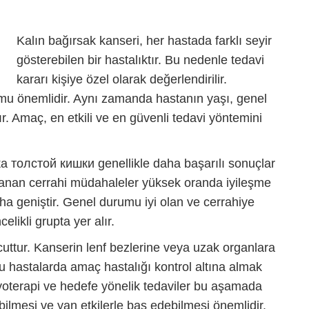
Kalın bağırsak kanseri, her hastada farklı seyir
gösterebilen bir hastalıktır. Bu nedenle tedavi
kararı kişiye özel olarak değerlendirilir.
umu önemlidir. Aynı zamanda hastanın yaşı, genel
ır. Amaç, en etkili ve en güvenli tedavi yöntemini
а толстой кишки
genellikle daha başarılı sonuçlar
ulanan cerrahi müdahaleler yüksek oranda iyileşme
a geniştir. Genel durumu iyi olan ve cerrahiye
likli grupta yer alır.
cuttur. Kanserin lenf bezlerine veya uzak organlara
 hastalarda amaç hastalığı kontrol altına almak
yoterapi ve hedefe yönelik tedaviler bu aşamada
ilmesi ve yan etkilerle baş edebilmesi önemlidir.