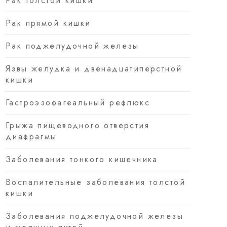
Рак толстой кишки
Рак прямой кишки
Рак поджелудочной железы
Язвы желудка и двенадцатиперстной
кишки
Гастроэзофагеальный рефлюкс
Грыжа пищеводного отверстия
диафрагмы
Заболевания тонкого кишечника
Воспалительные заболевания толстой
кишки
Заболевания поджелудочной железы