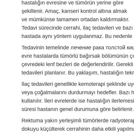
hastalığın evresine ve tümörün yerine göre
şekillenir. Amaç, kanseri kontrol altına almak
ve mümkünse tamamen ortadan kaldırmaktır.
Tedavi sürecinde cerrahi, ilaç tedavileri ve bazı
hastada aynı yöntem uygulanmaz. Bu nedenle ki
Tedavinin temelinde
лечение рака толстой ки
evre hastalarda tümörlü bağırsak bölümünün çıka
çevredeki lenf bezleri de değerlendirilir. Gerekl
tedavileri planlanır. Bu yaklaşım, hastalığın tek
İlaç tedavileri genellikle kemoterapi şeklinde u
veya çoğalmalarını durdurmayı hedefler. Bazı 
kullanılır. İleri evrelerde ise hastalığın ilerlemes
süresi hastanın genel durumuna göre belirlenir. 
Rektuma yakın yerleşimli tümörlerde radyoterap
dokuyu küçülterek cerrahinin daha etkili yapılm