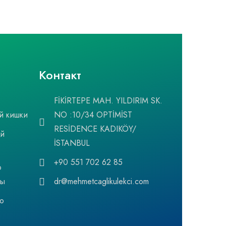
Контакт
FİKİRTEPE MAH. YILDIRIM SK.
й кишки
NO :10/34 OPTİMİST
RESİDENCE KADIKÖY/
ый
İSTANBUL
+90 551 702 62 85
о
мы
dr@mehmetcaglikulekci.com
о