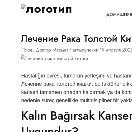
ДОМАШНЯЯ
Лечение Рака Толстой К
Проф. Доктор Мехмет Чаглыкулекчи
19 апреля 2023
Hastalığın evresi, tümörün yerleşimi ve hastanın
Лечение рака толстой кишки
, bu faktörler di
kanseri tamamen ortadan kaldırmak ya da kontro
nedenle süreç genellikle multidisipliner bir yakl
Kalın Bağırsak Kanser
Uygundur?