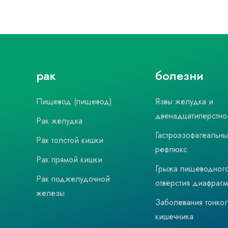
рак
болезни
Пищевод (пищевод)
Язвы желудка и
двенадцатиперстно
Рак желудка
Гастроэзофагеальн
Рак толстой кишки
рефлюкс
Рак прямой кишки
Грыжа пищеводног
Рак поджелудочной
отверстия диафраг
железы
Заболевания тонког
кишечника