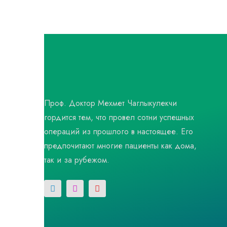
Проф. Доктор Мехмет Чаглыкулекчи
гордится тем, что провел сотни успешных
операций из прошлого в настоящее. Его
предпочитают многие пациенты как дома,
так и за рубежом.