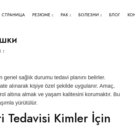
 СТРАНИЦА
РЕЗЮМЕ
РАК
БОЛЕЗНИ
БЛОГ
КО
ишки
 г.
 genel sağlık durumu tedavi planını belirler.
kkate alınarak kişiye özel şekilde uygulanır. Amaç,
l altına almak ve yaşam kalitesini korumaktır. Bu
aşımla yürütülür.
i Tedavisi Kimler İçin