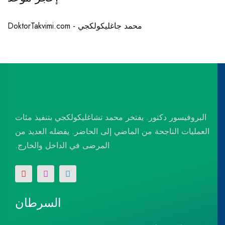
محمد جاغليكولكجي - DoktorTakvimi.com
البروفيسور دكتور. يفتخر محمد تشاغليكولكجي بتنفيذ مئات
العمليات الناجحة من الماضي إلى الحاضر. يفضله العديد من
المرضى في الداخل والخارج.
السرطان