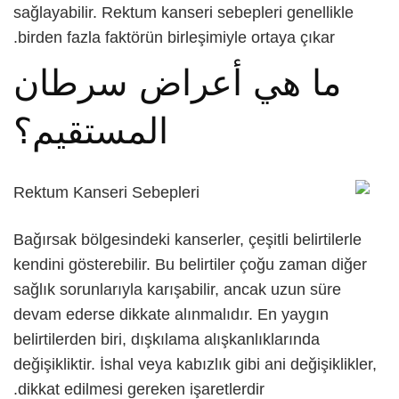
sağlayabilir.
Rektum kanseri sebepleri
genellikle
English
birden fazla faktörün birleşimiyle ortaya çıkar.
ما هي أعراض سرطان
Русский
المستقيم؟
Bağırsak bölgesindeki kanserler, çeşitli belirtilerle
kendini gösterebilir. Bu belirtiler çoğu zaman diğer
sağlık sorunlarıyla karışabilir, ancak uzun süre
devam ederse dikkate alınmalıdır. En yaygın
belirtilerden biri, dışkılama alışkanlıklarında
değişikliktir. İshal veya kabızlık gibi ani değişiklikler,
dikkat edilmesi gereken işaretlerdir.