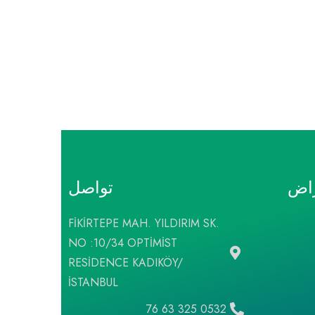
راض
تواصل
FİKİRTEPE MAH. YILDIRIM SK.
NO :10/34 OPTİMİST
RESİDENCE KADIKÖY/
İSTANBUL
0532 325 63 76