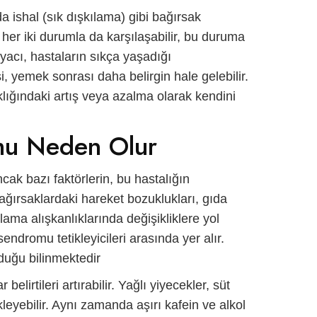
 da ishal (sık dışkılama) gibi bağırsak
r her iki durumla da karşılaşabilir, bu duruma
tiyacı, hastaların sıkça yaşadığı
i, yemek sonrası daha belirgin hale gelebilir.
sıklığındaki artış veya azalma olarak kendini
mu Neden Olur?
ak bazı faktörlerin, bu hastalığın
ğırsaklardaki hareket bozuklukları, gıda
ılama alışkanlıklarında değişikliklere yol
k sendromu
tetikleyicileri arasında yer alır.
duğu bilinmektedir.
lirtileri artırabilir. Yağlı yiyecekler, süt
leyebilir. Aynı zamanda aşırı kafein ve alkol