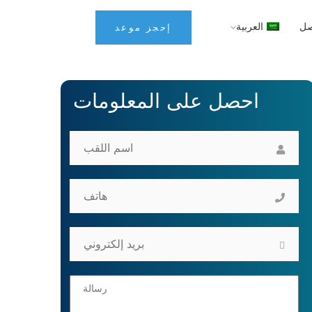
صل
العربية
إحجز موعد
احصل على المعلومات