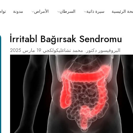
حة الرئيسية
سيرة ذاتية
السرطان
الأمراض
مدونة
توا
İrritabl Bağırsak Sendromu
البروفيسور دكتور. محمد تشاغليكولكجي
19 مارس 2025