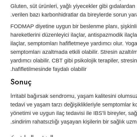
Gluten, süt ürünleri, yağlı yiyecekler gibi gıdalard
verilen bazı karbonhidratlar da bireylerde sorun yarat
FODMAP diyetine uygun bir beslenme planı, şişkinlik
hareketlerini düzenleyici ilaçlar, antispazmodik ilaçlar
ilaçlar, semptomları hafifletmeye yardımcı olur. Yog
semptomları azaltmada etkili olabilir. Stresin azaltıl
yardımcı olabilir. CBT gibi psikolojik terapiler, str
hafifletilmesinde faydalı olabilir.
Sonuç
İrritabl bağırsak sendromu
, yaşam kalitesini olumsu
tedavi ve yaşam tarzı değişiklikleriyle semptomlar ko
yönetimi ve uygun ilaç tedavisi ile IBS’li bireyler, sağ
sindirim rahatsızlığı yaşayan kişilerin bir sağlık u