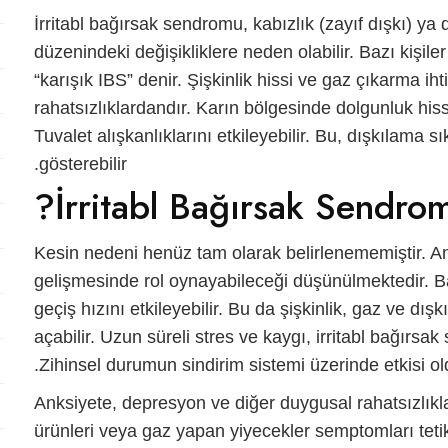
İrritabl bağırsak sendromu
, kabızlık (zayıf dışkı) ya
düzenindeki değişikliklere neden olabilir. Bazı kişile
“karışık IBS” denir. Şişkinlik hissi ve gaz çıkarma ih
rahatsızlıklardandır. Karın bölgesinde dolgunluk hiss
Tuvalet alışkanlıklarını etkileyebilir. Bu, dışkılama 
gösterebilir.
İrritabl Bağırsak Sendro
Kesin nedeni henüz tam olarak belirlenememiştir. Anc
gelişmesinde rol oynayabileceği düşünülmektedir. Ba
geçiş hızını etkileyebilir. Bu da şişkinlik, gaz ve dışk
açabilir. Uzun süreli stres ve kaygı,
irritabl bağırsa
Zihinsel durumun sindirim sistemi üzerinde etkisi ol
Anksiyete, depresyon ve diğer duygusal rahatsızlıklar be
ürünleri veya gaz yapan yiyecekler semptomları tetik