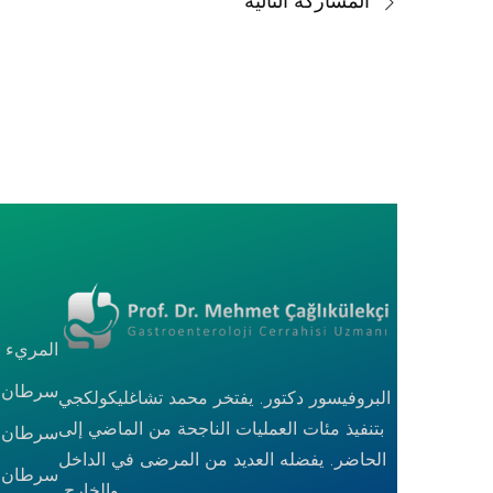
المشاركة التالية
المريء (
سرطان ا
البروفيسور دكتور. يفتخر محمد تشاغليكولكجي
بتنفيذ مئات العمليات الناجحة من الماضي إلى
سرطان ا
الحاضر. يفضله العديد من المرضى في الداخل
سرطان ا
والخارج.