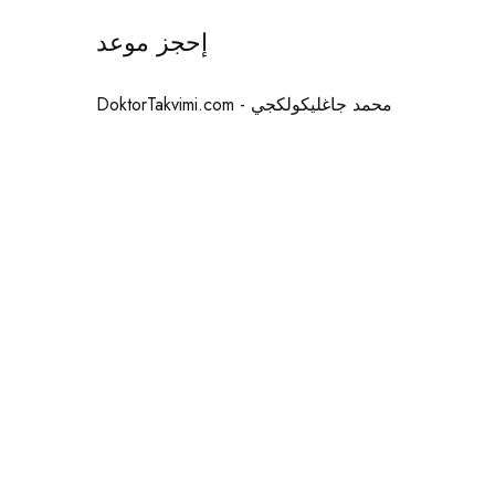
إحجز موعد
محمد جاغليكولكجي - DoktorTakvimi.com