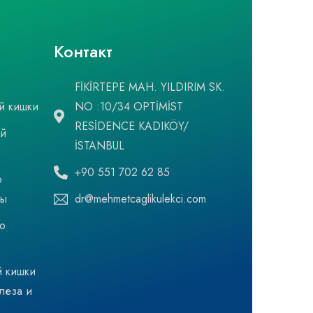
Контакт
FİKİRTEPE MAH. YILDIRIM SK.
й кишки
NO :10/34 OPTİMİST
RESİDENCE KADIKÖY/
ый
İSTANBUL
+90 551 702 62 85
о
мы
dr@mehmetcaglikulekci.com
о
й кишки
леза и