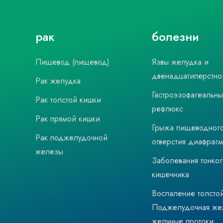
рак
болезни
Пищевод (пищевод)
Язвы желудка и
двенадцатиперстно
Рак желудка
Гастроэзофагеальн
Рак толстой кишки
рефлюкс
Рак прямой кишки
Грыжа пищеводног
Рак поджелудочной
отверстия диафраг
железы
Заболевания тонког
кишечника
Воспаление толсто
Поджелудочная же
желчные протоки