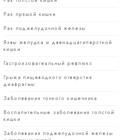
Рак толстой кишки
Рак прямой кишки
Рак поджелудочной железы
Язвы желудка и двенадцатиперстной
кишки
Гастроэзофагеальный рефлюкс
Грыжа пищеводного отверстия
диафрагмы
Заболевания тонкого кишечника
Воспалительные заболевания толстой
кишки
Заболевания поджелудочной железы