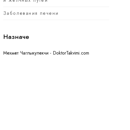
и желчных путей
Заболевания печени
Назначе
Мехмет Чаглыкулекчи - DoktorTakvimi.com