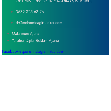
OPTİMİST RESİDENCE KADIKÖY/İSTANBUL
0532 325 63 76
dr@mehmetcaglikulekci.com
Maksimum Ajans |
Yaratıcı Dijital Reklam Ajansı
Facebook-square
Instagram
Youtube