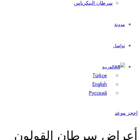
سرطان البنكرياس
مدونة
تواصل
العربية
Türkçe
English
Русский
إحجز موعد
أعراض سرطان القولون