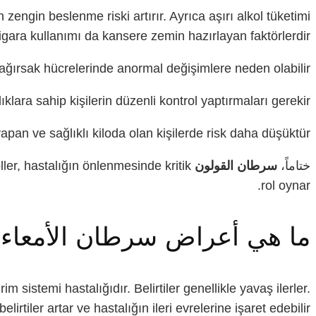
 zengin beslenme riski artırır. Ayrıca aşırı alkol tüketimi
igara kullanımı da kansere zemin hazırlayan faktörlerdir.
ağırsak hücrelerinde anormal değişimlere neden olabilir.
lara sahip kişilerin düzenli kontrol yaptırmaları gerekir.
 yapan ve sağlıklı kiloda olan kişilerde risk daha düşüktür.
ختاماً،
سرطان القولون
ller, hastalığın önlenmesinde kritik
rol oynar.
ما هي أعراض سرطان الأمعاء 
m sistemi hastalığıdır. Belirtiler genellikle yavaş ilerler.
rtiler artar ve hastalığın ileri evrelerine işaret edebilir.