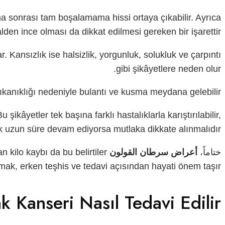
lama sonrası tam boşalamama hissi ortaya çıkabilir. Ayrıca
den ince olması da dikkat edilmesi gereken bir işarettir.
 Kansızlık ise halsizlik, yorgunluk, solukluk ve çarpıntı
gibi şikâyetlere neden olur.
 tıkanıklığı nedeniyle bulantı ve kusma meydana gelebilir.
şikâyetler tek başına farklı hastalıklarla karıştırılabilir,
 uzun süre devam ediyorsa mutlaka dikkate alınmalıdır.
ختاماً،
أعراض سرطان القولون
n kilo kaybı da bu belirtiler
ak, erken teşhis ve tedavi açısından hayati önem taşır.
k Kanseri Nasıl Tedavi Edilir?